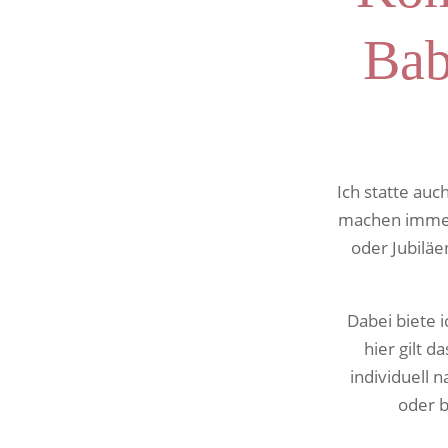
Bab
Ich statte au
machen immer 
oder Jubiläe
Dabei biete 
hier gilt d
individuell n
oder b