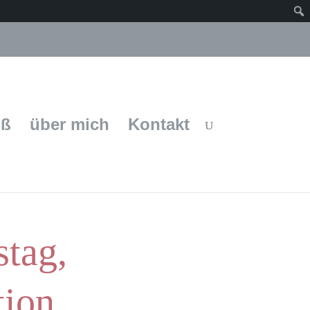
uß
über mich
Kontakt
tag,
ion,