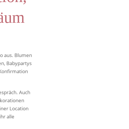
läum
ko aus. Blumen
en, Babypartys
 Konfirmation
Gespräch. Auch
Dekorationen
einer Location
hr alle