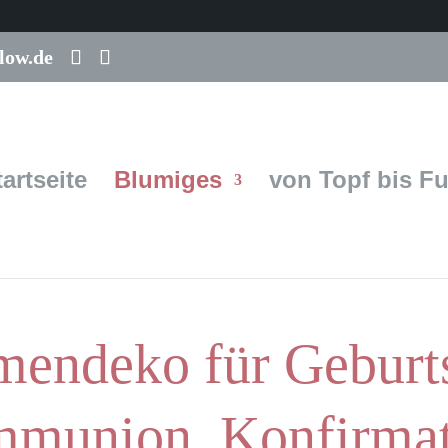
low.de
tartseite
Blumiges
von Topf bis F
mendeko für Geburts
munion, Konfirmat