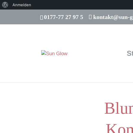
Über
Anmelden
WordPress
0177-77 27 97 5
kontakt@sun-g
S
Blu
Kom