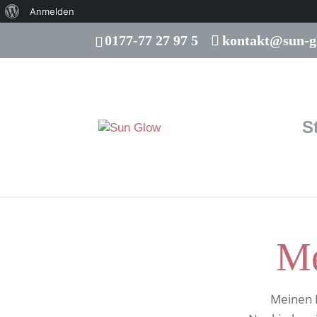
Über
Anmelden
WordPress
0177-77 27 97 5
kontakt@sun-g
S
Me
Meinen B