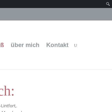
uß
über mich
Kontakt
ch:
Lintfort,