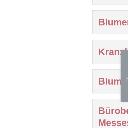
Blume
Kranz
Blume
Bürob
Messe