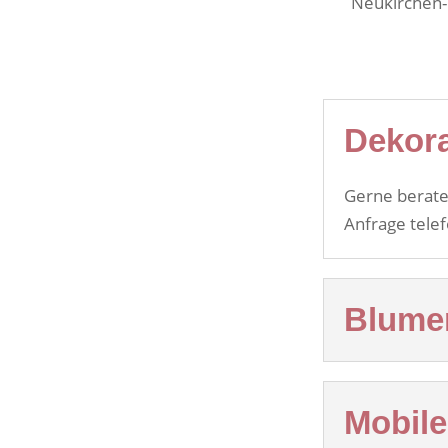
Neukirchen-V
Dekora
Gerne berate
Anfrage telef
Blumen
Mobile