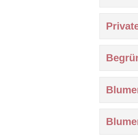
Priva
Begrün
Blumen
Blumen