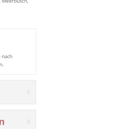
g, Meerbusch,
e nach
n.
n