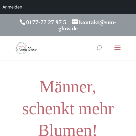
Anmelden
0177-77 27 97 5
kontakt@sun-
glow.de
Männer,
schenkt mehr
Blumen!